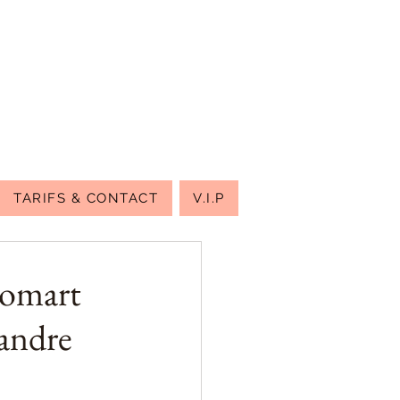
TARIFS & CONTACT
V.I.P
Domart
andre