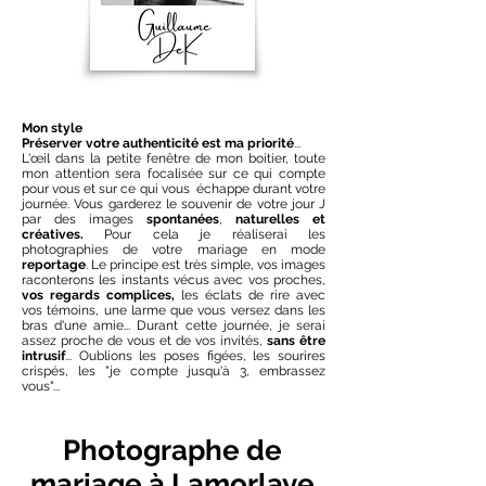
Mon style
Préserver votre authenticité est ma priorité
...
L'œil dans la petite fenêtre de mon boitier, toute
mon attention sera focalisée sur ce qui compte
pour vous et sur ce qui vous échappe durant votre
journée. Vous garderez le souvenir de votre jour J
par des images
spontanées
,
naturelles et
créatives.
Pour cela je réaliserai les
photographies de votre mariage en mode
reportage
. Le principe est très simple, vos images
raconterons les instants vécus avec vos proches,
vos regards complices,
les éclats de rire avec
vos témoins, une larme que vous versez dans les
bras d'une amie... Durant cette journée, je serai
assez proche de vous et de vos invités,
sans être
intrusif
... Oublions les poses figées, les sourires
crispés, les "je compte jusqu'à 3, embrassez
vous"...
Photographe de
mariage à Lamorlaye