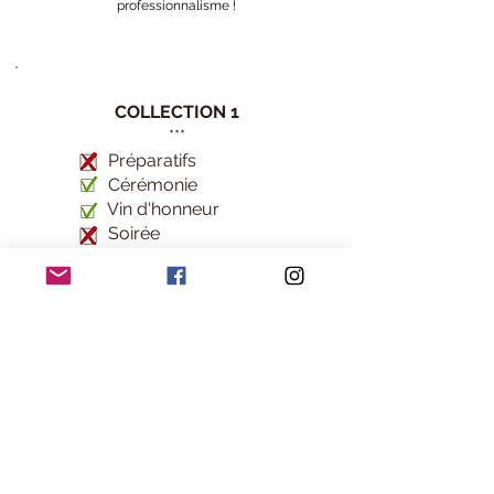
professionnalisme !
COLLECTION 1
***
Préparatifs
Cérémonie
Vin d'honneur
Soirée
***
300 photos minimum
(Format numérique HD)
***
Réservation possible 3 mois
avant votre Jour J
COLLECTION 2